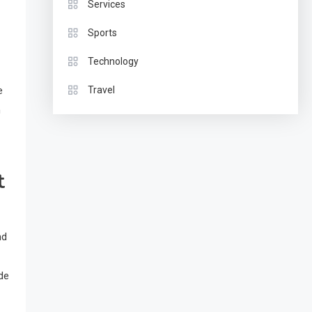
Services
Sports
Technology
e
Travel
n
t
nd
de